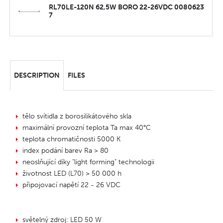
RL70LE-120N 62,5W BORO 22-26VDC 0080623
7
DESCRIPTION
FILES
tělo svítidla z borosilikátového skla
maximální provozní teplota Ta max 40°C
teplota chromatičnosti 5000 K
index podání barev Ra > 80
neoslňující díky "light forming" technologii
životnost LED (L70) > 50 000 h
připojovací napětí 22 - 26 VDC
světelný zdroj: LED 50 W