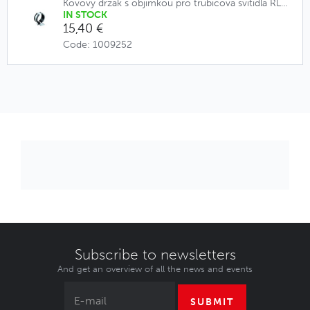
Kovový držák s objímkou pro trubicová svítidla RL70.
IN STOCK
15,40 €
Code: 1009252
Subscribe to newsletters
And get an overview of all the news and events
SUBMIT