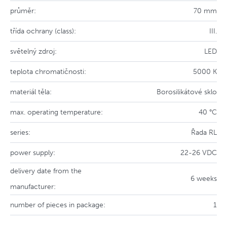
průměr:
70 mm
třída ochrany (class):
III.
světelný zdroj:
LED
teplota chromatičnosti:
5000 K
materiál těla:
Borosilikátové sklo
max. operating temperature:
40 °C
series:
Řada RL
power supply:
22-26 VDC
delivery date from the
6 weeks
manufacturer:
number of pieces in package:
1