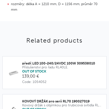
rozměry: délka A = 1210 mm, D = 1156 mm, průměr 70
mm
Related products
předř.LED 100-240/24VDC 100W 309538010
Příslušenství pro řadu RL40LE.
OUT OF STOCK
139,00 €
Code: 1054052
KOVOVÝ DRŽÁK pro serii RL70 190027019
Kovový držák s objímkou pro trubicová svítidla RL70.