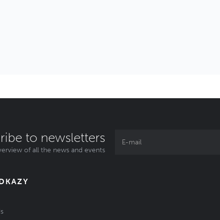
ribe to newsletters
erview of all the news and events
ODKAZY
s