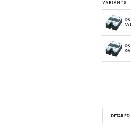
VARIANTS
RS
V/
RS
0V
DETAILED