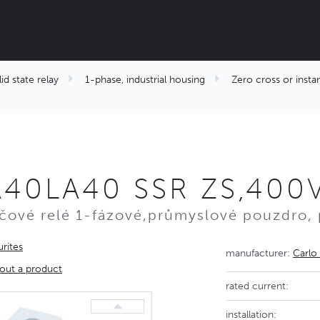
id state relay
1-phase, industrial housing
Zero cross or inst
A40LA40 SSR ZS,400
čové relé 1-fázové,průmyslové pouzdro,
rites
manufacturer:
Carlo
out a product
rated current:
installation: