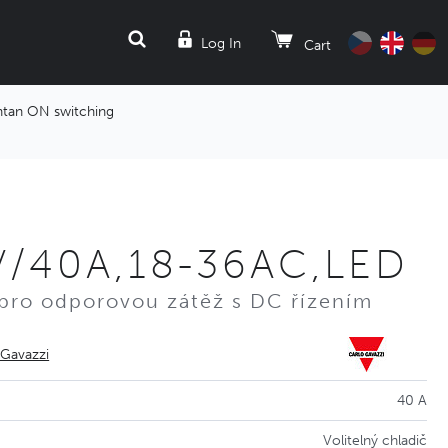
SEARCH
Log In
Cart
antan ON switching
V/40A,18-36AC,LED
 pro odporovou zátěž s DC řízením
 Gavazzi
40 A
Volitelný chladič