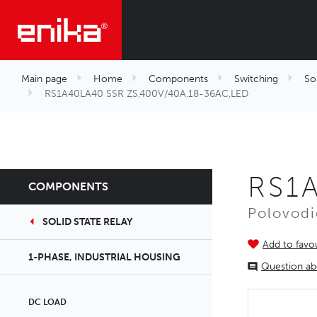
Main page
Home
Components
Switching
Sol
RS1A40LA40 SSR ZS,400V/40A,18-36AC,LED
RS1
COMPONENTS
Polovodi
SOLID STATE RELAY
Add to favou
1-PHASE, INDUSTRIAL HOUSING
Question ab
DC LOAD