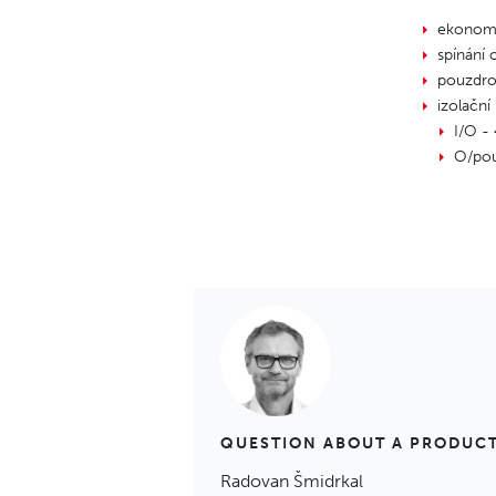
ekonomi
spínání
pouzdro
izolační 
I/O -
O/po
QUESTION ABOUT A PRODUC
Radovan Šmidrkal