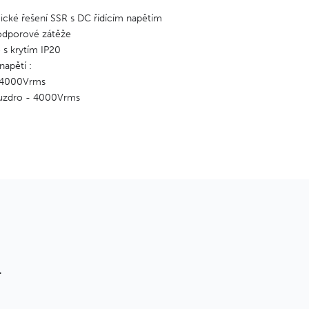
cké řešení SSR s DC řídícím napětím
 odporové zátěže
 s krytím IP20
napětí :
 4000Vrms
uzdro - 4000Vrms
T