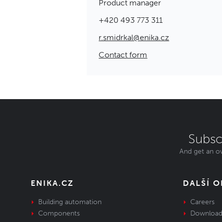
Product manager
+420 493 773 311
r.smidrkal@enika.cz
Contact form
Subsc
And get an ov
ENIKA.CZ
DALŠÍ 
Building automation
Careers
Components
Download