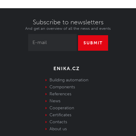
Subscribe to newsletters
And get an overview of all the news and events
SUBMIT
ENIKA.CZ
Building automation
Components
References
News
Cooperation
Certificates
Contacts
About us