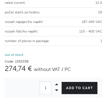
rated current:
12 A
počet startů za hodinu:
20
rozsah napájecího napětí:
187-440 VAC
rozsah řídícího napětí:
110 - 400 VAC
number of pieces in package:
1
out of stock
Code: 1055338
274,74 €
without VAT / PC
ADD TO CART