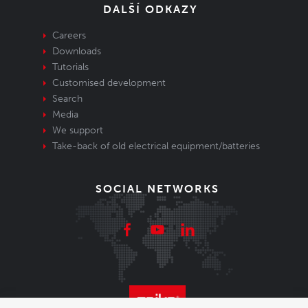
DALŠÍ ODKAZY
Careers
Downloads
Tutorials
Customised development
Search
Media
We support
Take-back of old electrical equipment/batteries
SOCIAL NETWORKS