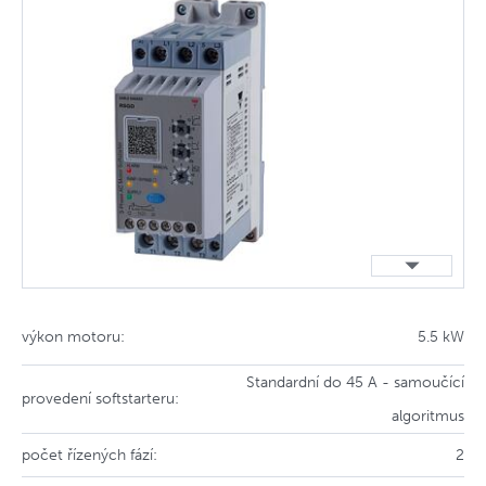
výkon motoru:
5.5 kW
Standardní do 45 A - samoučící
provedení softstarteru:
algoritmus
počet řízených fází:
2