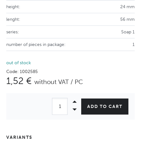
height:
24 mm
lenght:
56 mm
series:
Soap 1
number of pieces in package:
1
out of stock
Code: 1002585
1,52 €
without VAT / PC
ADD TO CART
VARIANTS