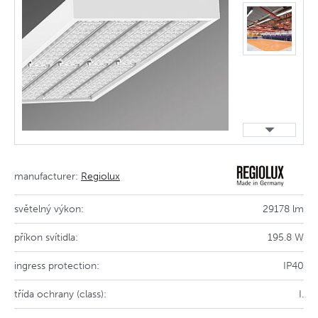
manufacturer:
Regiolux
světelný výkon:
29178 lm
příkon svítidla:
195.8 W
ingress protection:
IP40
třída ochrany (class):
I.