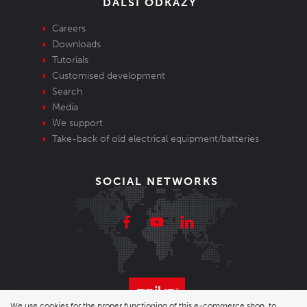
DALŠÍ ODKAZY
Careers
Downloads
Tutorials
Customised development
Search
Media
We support
Take-back of old electrical equipment/batteries
SOCIAL NETWORKS
We use cookies for the proper functioning of this e-commerce shop, to