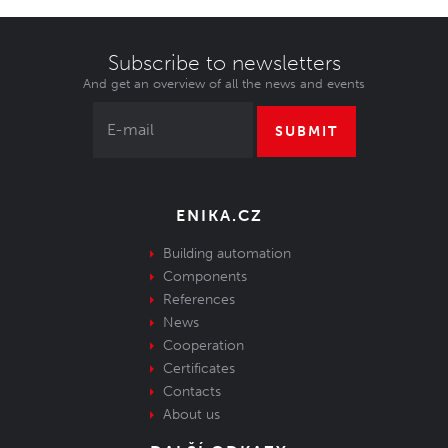
Subscribe to newsletters
And get an overview of all the news and events
SUBMIT
ENIKA.CZ
Building automation
Components
References
News
Cooperation
Certificates
Contacts
About us