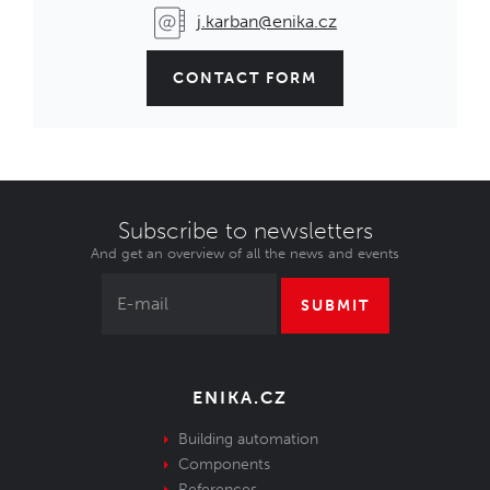
j.karban@enika.cz
CONTACT FORM
Subscribe to newsletters
And get an overview of all the news and events
SUBMIT
ENIKA.CZ
Building automation
Components
References