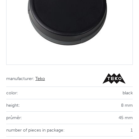
manufacturer:
Teko
color:
black
height:
8 mm
průměr:
45 mm
number of pieces in package:
1