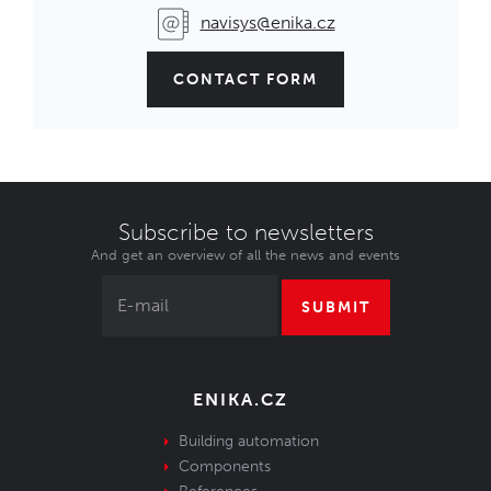
navisys@enika.cz
CONTACT FORM
Subscribe to newsletters
And get an overview of all the news and events
SUBMIT
ENIKA.CZ
Building automation
Components