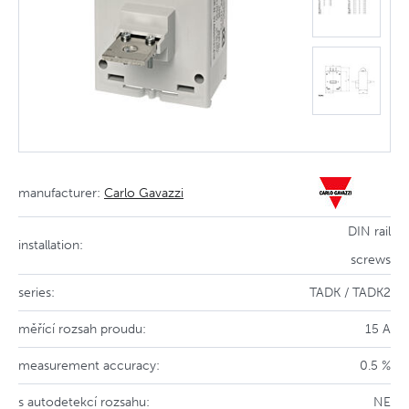
manufacturer:
Carlo Gavazzi
DIN rail
installation:
screws
series:
TADK / TADK2
měřící rozsah proudu:
15 A
measurement accuracy:
0.5 %
s autodetekcí rozsahu:
NE