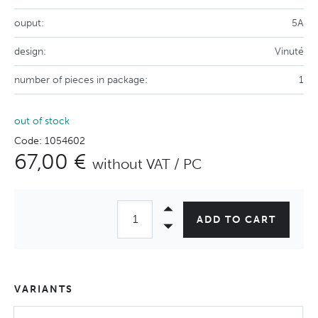
ouput:
5A
design:
Vinuté
number of pieces in package:
1
out of stock
Code: 1054602
67,00 €
without VAT / PC
ADD TO CART
VARIANTS