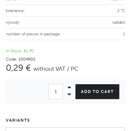
tolerance:
2 °C
vývody:
radiální
number of pieces in package:
1
In Stock: 61 PC
Code: 1004902
0,29 €
without VAT / PC
ADD TO CART
VARIANTS