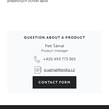
přepěťových ochran apod.
QUESTION ABOUT A PRODUCT
Petr Šámal
Product manager
+420 493 773 365
p.samal@enika.cz
CONTACT FORM