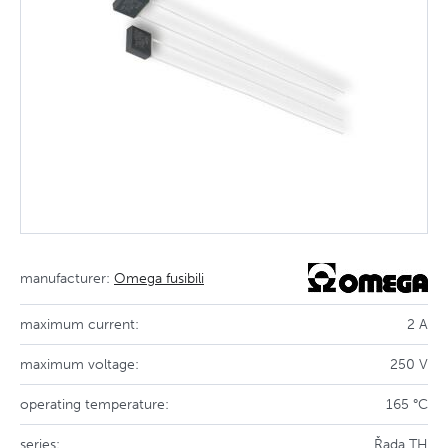
manufacturer:
Omega fusibili
maximum current:
2 A
maximum voltage:
250 V
operating temperature:
165 °C
series:
Řada TH