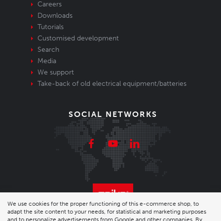
Careers
Downloads
Tutorials
Customised development
Search
Media
We support
Take-back of old electrical equipment/batteries
SOCIAL NETWORKS
We use cookies for the proper functioning of this e-commerce shop, to
adapt the site content to your needs, for statistical and marketing purposes
© 2026 Enika.cz s.r.o. | phone: +420 493 773 331 |
and to personalize advertisements from Google and other companies. By