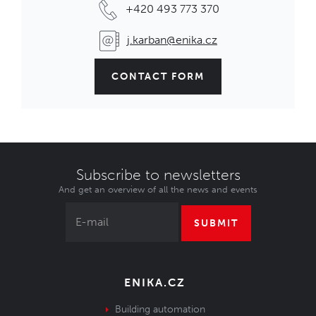
Víčko pro kabelové a panelové konektory TH387
+420 493 773 370
IN STOCK
0,88 €
j.karban@enika.cz
Code: 1043588
CONTACT FORM
Subscribe to newsletters
And get an overview of all the news and events
SUBMIT
ENIKA.CZ
Building automation