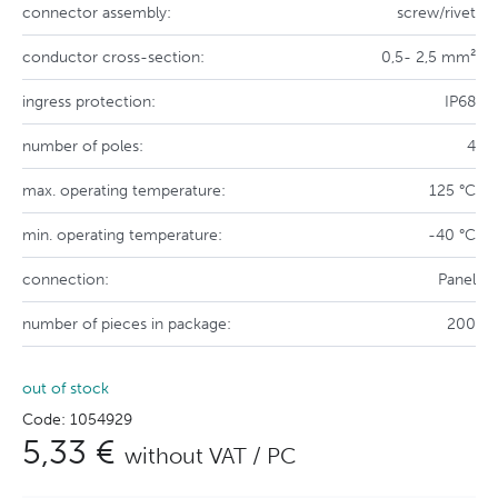
connector assembly:
screw/rivet
conductor cross-section:
0,5- 2,5 mm²
ingress protection:
IP68
number of poles:
4
max. operating temperature:
125 °C
min. operating temperature:
-40 °C
connection:
Panel
number of pieces in package:
200
out of stock
Code: 1054929
5,33 €
without VAT / PC