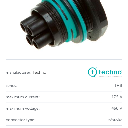
manufacturer:
Techno
series:
THB
maximum current:
17.5 A
maximum voltage:
450 V
connector type:
zásuvka