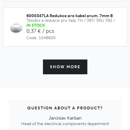
6000347LA Redukce pro kabel prum. 7mm B
Těsnění a redukce pro řady TH / 387/ 391/ 392 /
IN STOCK
0,37 € / pcs
Code: 1048609
SHOW MORE
6000339GT Těsnění 1x5,5mm pro TH38x
Těsnění a redukce pro řady TH 211 / 390 / 399 / 400 / 401 / 402 / 405
IN STOCK
0,29 € / pcs
Code: 1048608
QUESTION ABOUT A PRODUCT?
Jaroslav Karban
Head of the electrical components department
6DB023400 Víčko pro zás. TH387 čer. IP68