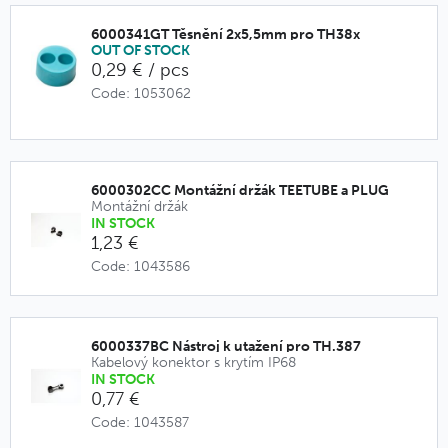
6000341GT Těsnění 2x5,5mm pro TH38x
OUT OF STOCK
0,29 € / pcs
Code: 1053062
6000302CC Montážní držák TEETUBE a PLUG
Montážní držák
IN STOCK
1,23 €
Code: 1043586
6000337BC Nástroj k utažení pro TH.387
Kabelový konektor s krytím IP68
IN STOCK
0,77 €
Code: 1043587