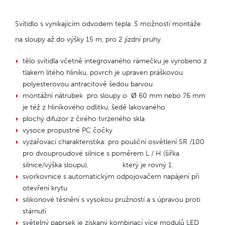
Svítidlo s vynikajícím odvodem tepla. S možností montáže
na sloupy až do výšky 15 m, pro 2 jízdní pruhy.
tělo svítidla včetně integrovaného rámečku je vyrobeno z
tlakem litého hliníku, povrch je upraven práškovou
polyesterovou antracitově šedou barvou
montážní nátrubek pro sloupy o Ø 60 mm nebo 76 mm
je též z hliníkového odlitku, šedě lakovaného
plochý difuzor z čirého tvrzeného skla
vysoce propustné PC čočky
vyzařovací charakteristika: pro pouliční osvětlení SR /100
pro dvouproudové silnice s poměrem L / H (šířka
silnice/výška sloupu), který je rovný 1.
svorkovnice s automatickým odpojovačem napájení při
otevření krytu
silikonové těsnění s vysokou pružností a s úpravou proti
stárnutí
světelný paprsek je získaný kombinací více modulů LED