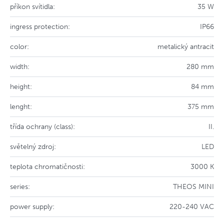
příkon svítidla:
35 W
ingress protection:
IP66
color:
metalický antracit
width:
280 mm
height:
84 mm
lenght:
375 mm
třída ochrany (class):
II.
světelný zdroj:
LED
teplota chromatičnosti:
3000 K
series:
THEOS MINI
power supply:
220-240 VAC