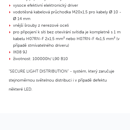
vysoce efektivní elektronický driver
vodotěsná kabelová průchodka M20x1,5 pro kabely Ø 10 -
Ø 14 mm
vnější šrouby z nerezové oceli
pro připojení k síti bez otevírání svítidla je kompletně s 1 m
kabelu H07RN-F 2x1,5 mm² nebo H07RN-F 4x1,5 mm² (v
případě stmívatelného driveru)
IK08 9J
životnost: 100000h/ L90 B10
"SECURE LIGHT DISTRIBUTION" - systém, který zaručuje
stejnoměrnou světelnou distribuci i v případě defektu
některé LED.