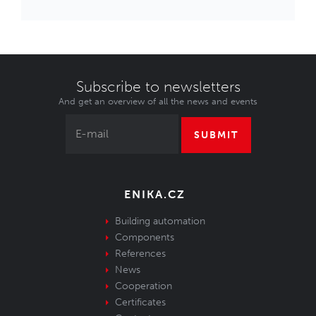
Subscribe to newsletters
And get an overview of all the news and events
SUBMIT
ENIKA.CZ
Building automation
Components
References
News
Cooperation
Certificates