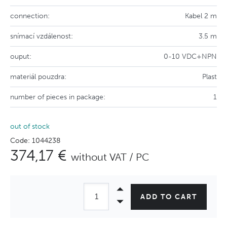
connection:
Kabel 2 m
snímací vzdálenost:
3.5 m
ouput:
0-10 VDC+NPN
materiál pouzdra:
Plast
number of pieces in package:
1
out of stock
Code: 1044238
374,17 €
without VAT / PC
ADD TO CART