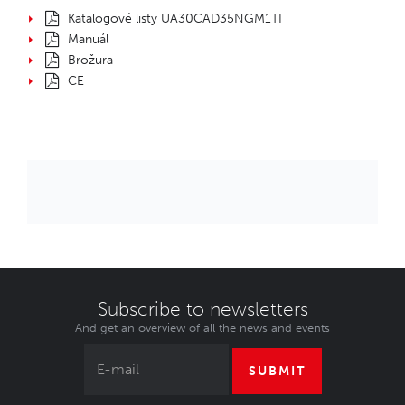
Katalogové listy UA30CAD35NGM1TI
Manuál
Brožura
CE
Subscribe to newsletters
And get an overview of all the news and events
SUBMIT