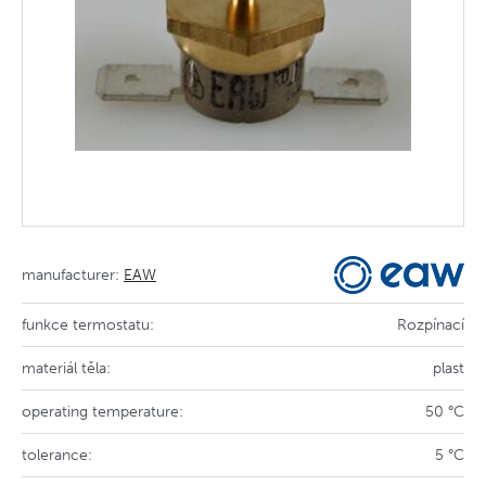
manufacturer:
EAW
funkce termostatu:
Rozpínací
materiál těla:
plast
operating temperature:
50 °C
tolerance:
5 °C