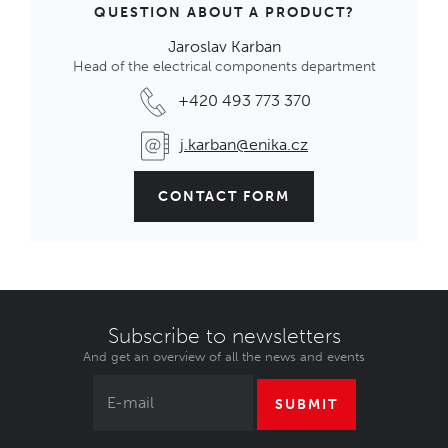
QUESTION ABOUT A PRODUCT?
Jaroslav Karban
Head of the electrical components department
+420 493 773 370
j.karban@enika.cz
CONTACT FORM
Subscribe to newsletters
And get an overview of all the news and events
SUBMIT