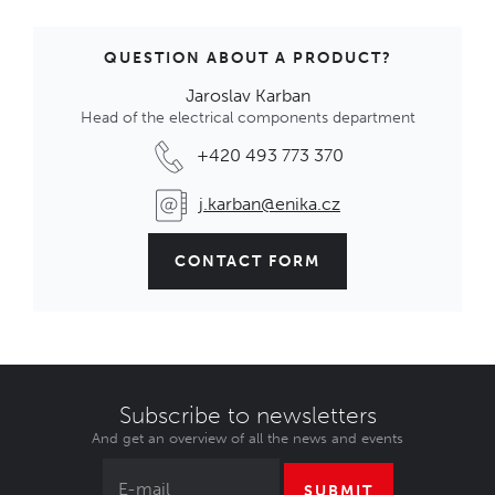
QUESTION ABOUT A PRODUCT?
Jaroslav Karban
Head of the electrical components department
+420 493 773 370
j.karban@enika.cz
CONTACT FORM
Subscribe to newsletters
And get an overview of all the news and events
SUBMIT