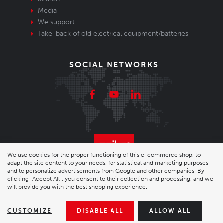
Media
We support
Take-back of old electrical equipment/batteries
SOCIAL NETWORKS
We use cookies for the proper functioning of this e-commerce shop, to
adapt the site content to your needs, for statistical and marketing purposes
© 2026 Enika.cz s.r.o. | phone: +420 493 773 331 |
and to personalize advertisements from Google and other companies. By
clicking "Accept All", you consent to their collection and processing, and we
will provide you with the best shopping experience.
enika@enika.cz
Desktop version
|
Nastavení cookies
| Shop by
wpj.cz
CUSTOMIZE
DISABLE ALL
ALLOW ALL