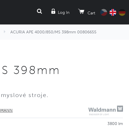
SEARCH
Log In
Cart
ACURIA APE 4000/850/MS 398mm 00806655
MS 398mm
ůmyslové stroje.
DMANN
3800 lm