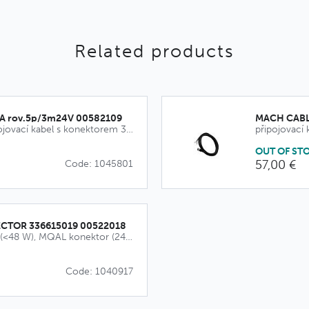
Related products
A rov.5p/3m24V 00582109
MACH CABL
příslušenství - připojovací kabel s konektorem 3m
připojovací
OUT OF ST
57,00 €
Code: 1045801
CTOR 336615019 00522018
Lumatris konektor (<48 W), MQAL konektor (24V bez průběžného zapojení)
Code: 1040917