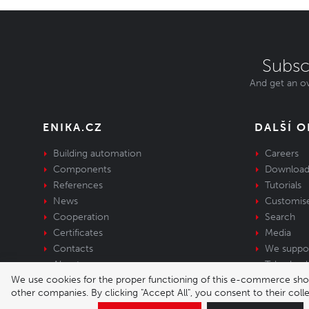
Subsc
And get an ov
ENIKA.CZ
DALŠÍ 
Building automation
Careers
Components
Download
References
Tutorials
News
Customis
Cooperation
Search
Certificates
Media
Contacts
We suppo
About us
Take-back 
We use cookies for the proper functioning of this e-commerce shop,
equipment
other companies. By clicking "Accept All", you consent to their col