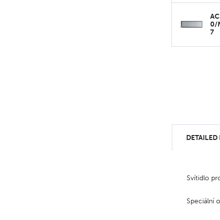
AC
0/
7
DETAILED
Svítidlo p
Speciální 