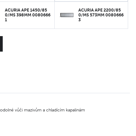
ACURIA APE 1450/85
ACURIA APE 2200/85
0/MS 398MM 0080666
0/MS 573MM 0080666
1
3
, odolné vůči mazivům a chladícím kapalinám