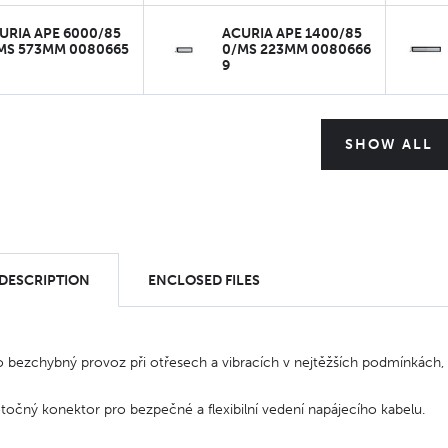
URIA APE 6000/85
ACURIA APE 1400/85
MS 573MM 0080665
0/MS 223MM 0080666
9
SHOW ALL
 DESCRIPTION
ENCLOSED FILES
ro bezchybný provoz při otřesech a vibracích v nejtěžších podmínkách
otočný konektor pro bezpečné a flexibilní vedení napájecího kabelu.