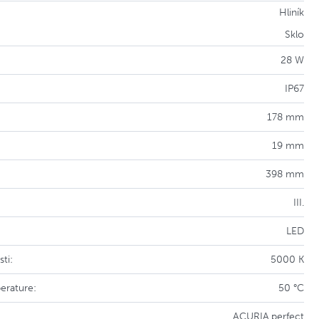
Hliník
Sklo
28 W
IP67
178 mm
19 mm
398 mm
III.
LED
ti:
5000 K
erature:
50 °C
ACURIA.perfect