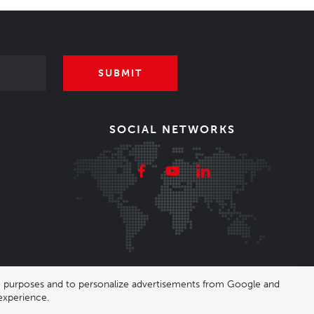
SUBMIT
SOCIAL NETWORKS
ing purposes and to personalize advertisements from Google and
experience.