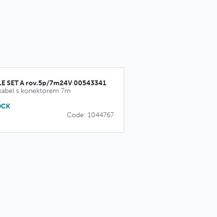
E SET A rov.5p/7m24V 00543341
 kabel s konektorem 7m
OCK
Code: 1044767