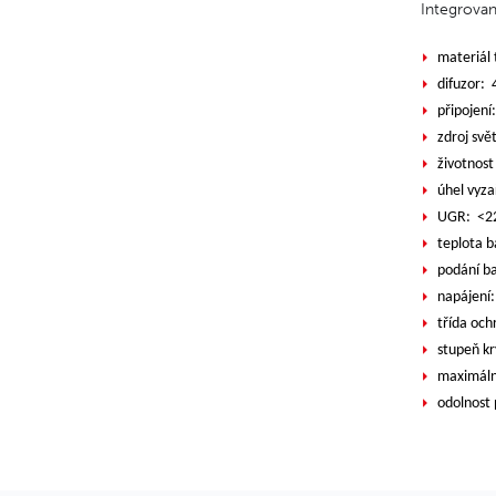
Integrovan
m
ateriál
difuzor: 
připojen
zdroj svě
životnos
úhel vyza
UGR:
<
2
teplota 
podání b
nap
ájení
třída och
stupeň kr
maximální
odolnost 