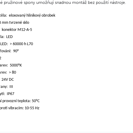
é pružinové spony umožňují snadnou montáž bez použití nástroje.
 těla: eloxovaný hliníkový obrobek
4 mm tvrzené sklo
í: konektor M12-A-5
tla: LED
t LED:
> 60000 h
L70
řování: 90°
2
barev: 5000°K
arev:
> 80
: 24V DC
rany: III
ytí: IP67
 provozní teplota: 50°C
proti vibracím: 10-55 Hz