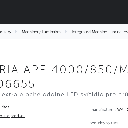
ndustry
Machinery Luminaires
Integrated Machine Luminaires
RIA APE 4000/850/
06655
 extra ploché odolné LED svítidlo pro pr
rites
manufacturer:
WAL
out a product
světelný výkon: