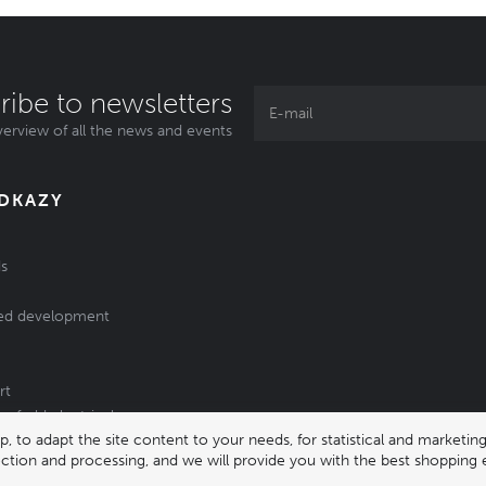
ribe to newsletters
erview of all the news and events
ODKAZY
s
ed development
rt
of old electrical
 to adapt the site content to your needs, for statistical and market
/batteries
lection and processing, and we will provide you with the best shopping 