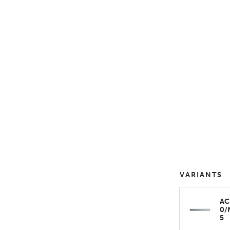
VARIANTS
AC
0/
5