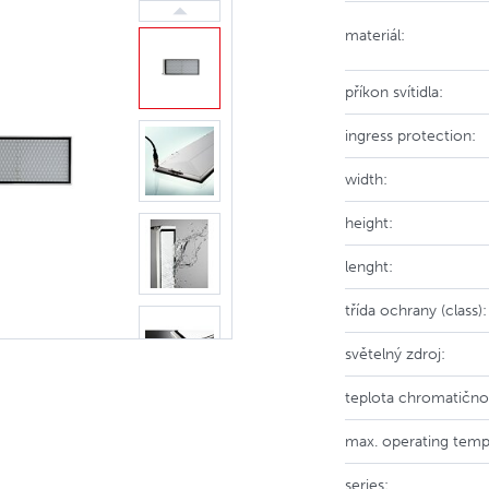
materiál:
příkon svítidla:
ingress protection:
width:
height:
lenght:
třída ochrany (class):
světelný zdroj:
teplota chromatičnos
max. operating temp
series: