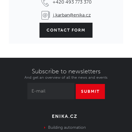
+420 493 773 370
j.karban@enika.cz
CONTACT FORM
Subscribe to newsletters
And get an overview of all the news and events
SUBMIT
ENIKA.CZ
Building automation