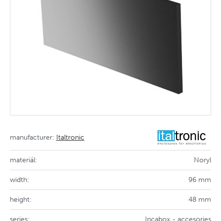
manufacturer:
Italtronic
materiál:
Noryl
width:
96 mm
height:
48 mm
series:
Incabox - accesories