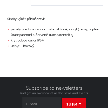
Široký výběr příslušentví:
panely přední a zadní - materiál hliník, noryl (černý) a plexi
(transparentní a červeně transparentní) aj..
kryt odpovídající IP54
úchyt - kovový
Subscribe to newsletters
And get an overview of all the news and events
SUBMIT