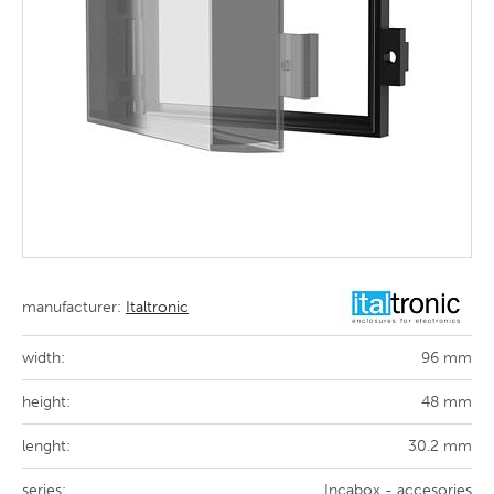
manufacturer:
Italtronic
width:
96 mm
height:
48 mm
lenght:
30.2 mm
series:
Incabox - accesories