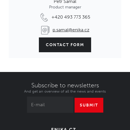
Petr Šámal
Product manager
+420 493 773 365
p.samal@enika.cz
CONTACT FORM
Subscribe to newsletters
And get an overview of all the news and events
SUBMIT
ENIKA.CZ