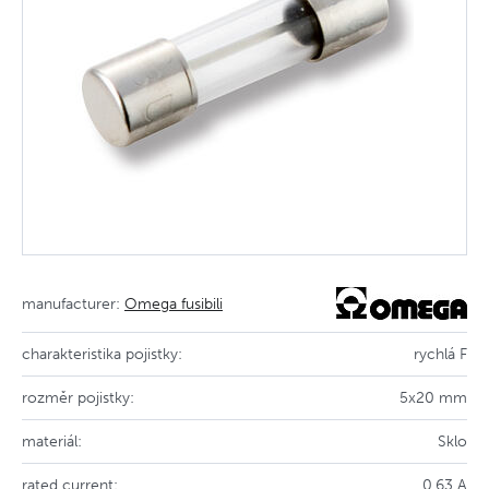
manufacturer:
Omega fusibili
charakteristika pojistky:
rychlá F
rozměr pojistky:
5x20 mm
materiál:
Sklo
rated current:
0.63 A