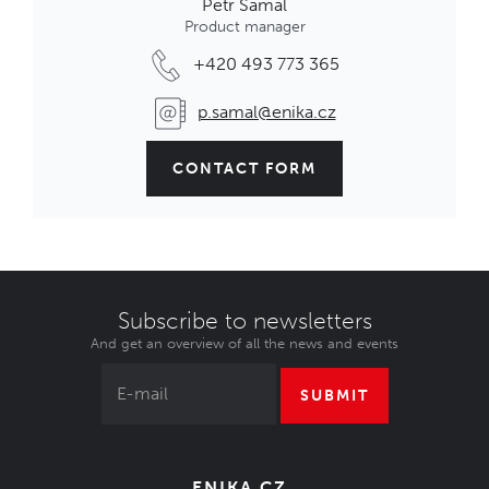
Petr Šámal
Product manager
+420 493 773 365
p.samal@enika.cz
CONTACT FORM
Subscribe to newsletters
And get an overview of all the news and events
SUBMIT
ENIKA.CZ