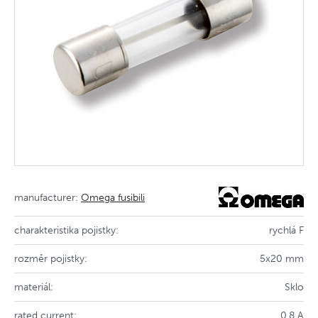
manufacturer:
Omega fusibili
charakteristika pojistky:
rychlá F
rozměr pojistky:
5x20 mm
materiál:
Sklo
rated current:
0.8 A