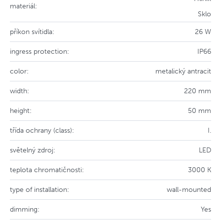
materiál:
Sklo
příkon svítidla:
26 W
ingress protection:
IP66
color:
metalický antracit
width:
220 mm
height:
50 mm
třída ochrany (class):
I.
světelný zdroj:
LED
teplota chromatičnosti:
3000 K
type of installation:
wall-mounted
dimming:
Yes