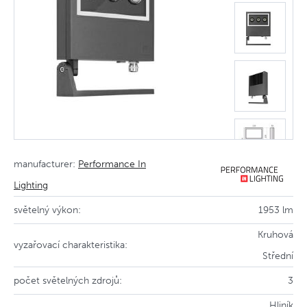
manufacturer:
Performance In
Lighting
světelný výkon:
1953 lm
Kruhová
vyzařovací charakteristika:
Střední
počet světelných zdrojů:
3
Hliník