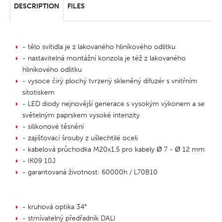
DESCRIPTION
FILES
- tělo svítidla je z lakovaného hliníkového odlitku
- nastavitelná montážní konzola je též z lakovaného
hliníkového odlitku
- vysoce čirý plochý tvrzený skleněný difuzér s vnitřním
sítotiskem
- LED diody nejnovější generace s vysokým výkonem a se
světelným paprskem vysoké intenzity
- silikonové těsnění
- zajišťovací šrouby z ušlechtilé oceli
- kabelová průchodka M20x1,5 pro kabely Ø 7 - Ø 12 mm
- IK09 10J
- garantovaná životnost: 60000h / L70B10
- kruhová optika 34°
- stmívatelný předřadník DALI