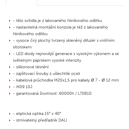
- tělo svítidla je z lakovaného hliníkového odlitku
- nastavitelná montážní konzola je též z lakovaného
hliníkového odlitku
- vysoce čirý plochý tvrzený skleněný difuzér s vnitřním
sítotiskem
- LED diody nejnovější generace s vysokým výkonem a se
světelným paprskem vysoké intenzity
- silikonové těsnění
- zajišťovací šrouby z ušlechtilé oceli
- kabelová průchodka M20x1,5 pro kabely Ø 7 - Ø 12 mm
- IK09 10J
- garantovaná životnost: 60000h / L70B10
- eliptická optika 15° x 40°
- stmívatelný předřadník DALI