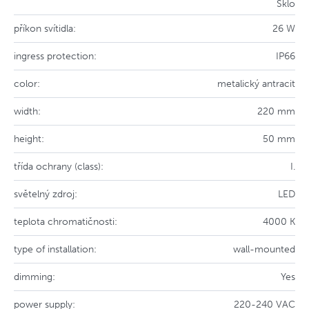
Sklo
příkon svítidla:
26 W
ingress protection:
IP66
color:
metalický antracit
width:
220 mm
height:
50 mm
třída ochrany (class):
I.
světelný zdroj:
LED
teplota chromatičnosti:
4000 K
type of installation:
wall-mounted
dimming:
Yes
power supply:
220-240 VAC