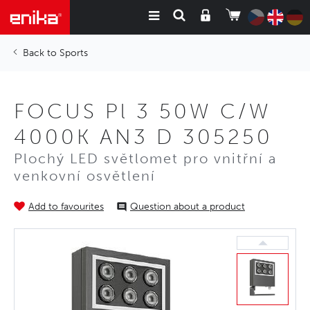
Sports
FOCUS Pl 3 50W C/W
4000K AN3 D 305250
Plochý LED světlomet pro vnitřní a
venkovní osvětlení
Add to favourites
Question about a product