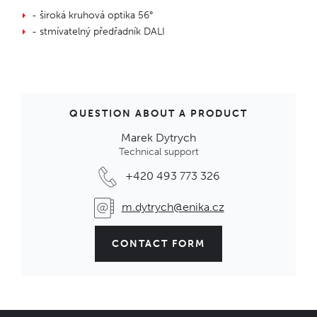
- široká kruhová optika 56°
- stmívatelný předřadník DALI
QUESTION ABOUT A PRODUCT
Marek Dytrych
Technical support
+420 493 773 326
m.dytrych@enika.cz
CONTACT FORM