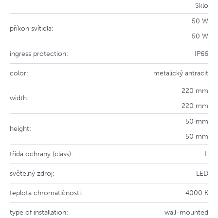
Sklo
50 W
příkon svítidla:
50 W
ingress protection:
IP66
color:
metalický antracit
220 mm
width:
220 mm
50 mm
height:
50 mm
třída ochrany (class):
I.
světelný zdroj:
LED
teplota chromatičnosti:
4000 K
type of installation:
wall-mounted