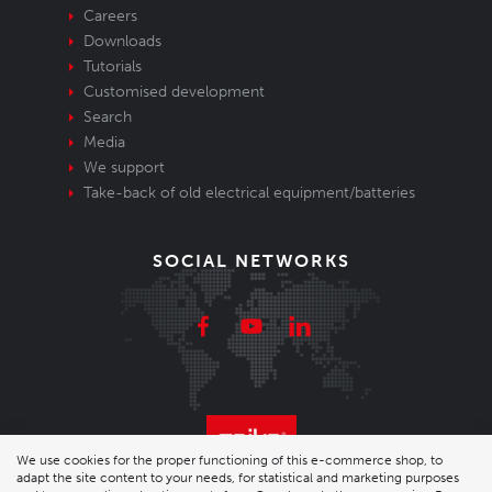
Careers
Downloads
Tutorials
Customised development
Search
Media
We support
Take-back of old electrical equipment/batteries
SOCIAL NETWORKS
We use cookies for the proper functioning of this e-commerce shop, to
adapt the site content to your needs, for statistical and marketing purposes