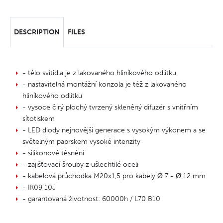
DESCRIPTION
FILES
- tělo svítidla je z lakovaného hliníkového odlitku
- nastavitelná montážní konzola je též z lakovaného
hliníkového odlitku
- vysoce čirý plochý tvrzený skleněný difuzér s vnitřním
sítotiskem
- LED diody nejnovější generace s vysokým výkonem a se
světelným paprskem vysoké intenzity
- silikonové těsnění
- zajišťovací šrouby z ušlechtilé oceli
- kabelová průchodka M20x1,5 pro kabely Ø 7 - Ø 12 mm
- IK09 10J
- garantovaná životnost: 60000h / L70 B10