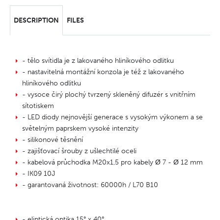
DESCRIPTION
FILES
- tělo svítidla je z lakovaného hliníkového odlitku
- nastavitelná montážní konzola je též z lakovaného
hliníkového odlitku
- vysoce čirý plochý tvrzený skleněný difuzér s vnitřním
sítotiskem
- LED diody nejnovější generace s vysokým výkonem a se
světelným paprskem vysoké intenzity
- silikonové těsnění
- zajišťovací šrouby z ušlechtilé oceli
- kabelová průchodka M20x1,5 pro kabely Ø 7 - Ø 12 mm
- IK09 10J
- garantovaná životnost: 60000h / L70 B10
- eliptická optika 15° x 40°