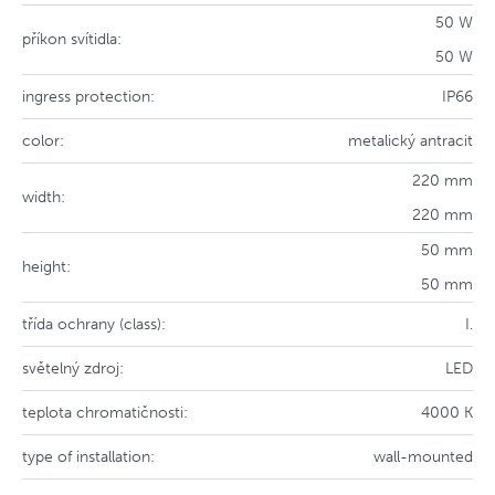
50 W
příkon svítidla:
50 W
ingress protection:
IP66
color:
metalický antracit
220 mm
width:
220 mm
50 mm
height:
50 mm
třída ochrany (class):
I.
světelný zdroj:
LED
teplota chromatičnosti:
4000 K
type of installation:
wall-mounted