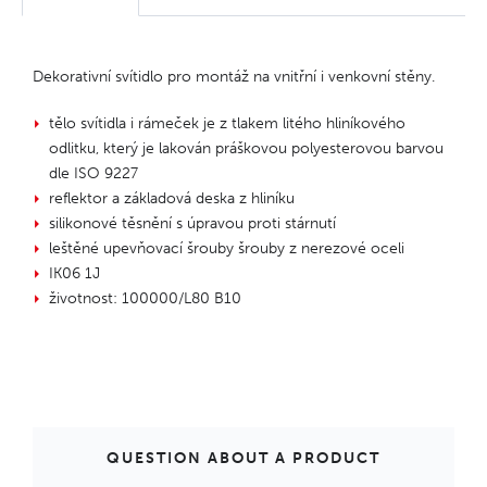
Dekorativní svítidlo pro montáž na vnitřní i venkovní stěny.
tělo svítidla i rámeček je z tlakem litého hliníkového
odlitku, který je lakován práškovou polyesterovou barvou
dle ISO 9227
reflektor a základová deska z hliníku
silikonové těsnění s úpravou proti stárnutí
leštěné upevňovací šrouby šrouby z nerezové oceli
IK06 1J
životnost: 100000/L80 B10
QUESTION ABOUT A PRODUCT