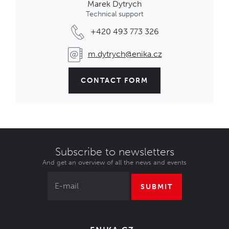
Marek Dytrych
Technical support
+420 493 773 326
m.dytrych@enika.cz
CONTACT FORM
Subscribe to newsletters
And get an overview of all the news and events
SUBMIT