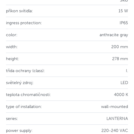
Sklo
příkon svítidla:
15 W
ingress protection:
IP65
color:
anthracite gray
width:
200 mm
height:
278 mm
třída ochrany (class):
I.
světelný zdroj:
LED
teplota chromatičnosti:
4000 K
type of installation:
wall-mounted
series:
LANTERNA
power supply:
220-240 VAC