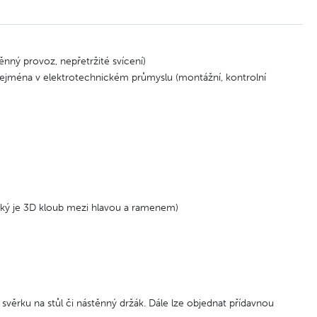
ěnný provoz, nepřetržité svícení)
 zejména v elektrotechnickém průmyslu (montážní, kontrolní
cký je 3D kloub mezi hlavou a ramenem)
í svěrku na stůl či nástěnný držák. Dále lze objednat přídavnou