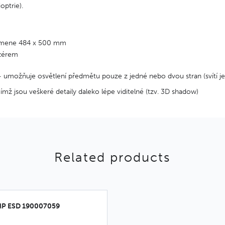
ioptrie).
amene 484 x 500 mm
izérem
 - umožňuje osvětlení předmětu pouze z jedné nebo dvou stran (svít
čímž jsou veškeré detaily daleko lépe viditelné (tzv. 3D shadow)
Related products
MP ESD 190007059