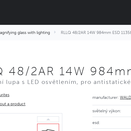
agnifying glass with lighting
RLLQ 48/2AR 14W 984mm ESD 1135
Q 48/2AR 14W 984m
ní lupa s LED osvětlením, pro antistatick
rites
manufacturer:
WAL
out a product
světelný výkon:
esd: