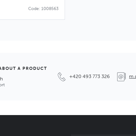
Code: 1008563
ABOUT A PRODUCT
+420 493 773 326
m.
ch
ort