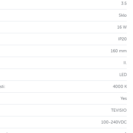
3.5
Sklo
16 W
IP20
160 mm
II.
LED
ti:
4000 K
Yes
TEVISIO
100-240VDC