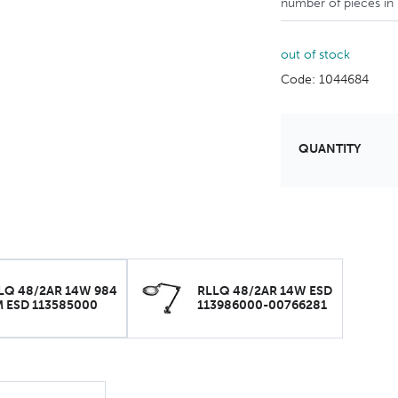
number of pieces in
out of stock
Code: 1044684
QUANTITY
LQ 48/2AR 14W 984
RLLQ 48/2AR 14W ESD
 ESD 113585000
113986000-00766281