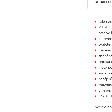
DETAILED
robustní
V ESD pr
pracoviš
extrémn
světelný
materiál
skleněná
teplota
index p
systém 
napájen
možnost
3 m přív
IP 20, C
Svítidlo o