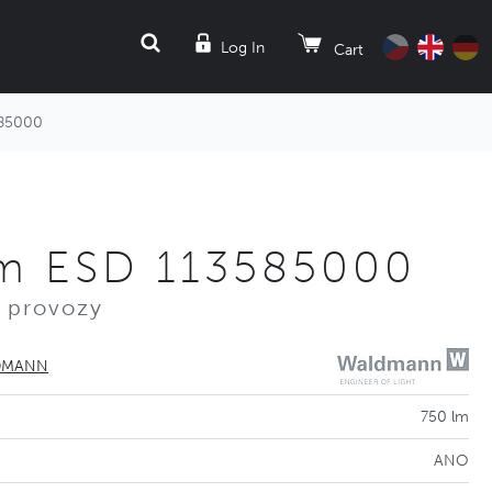
SEARCH
Log In
Cart
85000
m ESD 113585000
é provozy
DMANN
750 lm
ANO