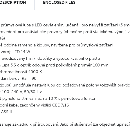
 DESCRIPTION
ENCLOSED FILES
 průmyslová lupa s LED osvětlením, určená i pro nejvyšší zatížení (3 sm
ovedení, pro antistatické provozy (chráněné proti statickému výboji)
tě)
ě odolné rameno a klouby, navržené pro průmyslové zatížení
 zdroj: LED 14 W
: anodizovaný hliník, doplňky z vysoce kvalitního plastu
 lupa 3,5 dioptrií; odolná proti poškrábání; průměr 160 mm
 chromatičnosti 4000 K
odání barev: Ra = 90
kloubů umožňuje nastavit lupu do požadované polohy (obzvlášť prakti
í: 100-240 V, 50/60 Hz
 plynulého stmívání až na 10 % s paměťovou funkcí
odní kabel zakončený vidlicí CEE 7/16
LASS II
bsahuje základnu k přišroubování. Jako příslušenství lze objednat upínac