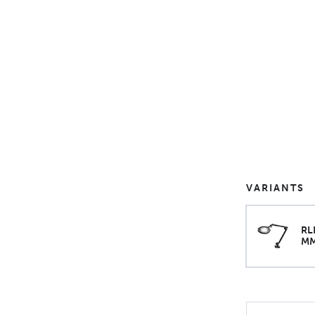
VARIANTS
RL
MM