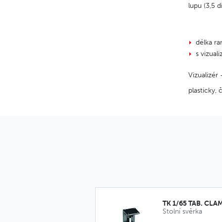
lupu (3,5 d
délka r
s vizual
Vizualizér
plasticky, 
TK 1/65 TAB. CLA
Stolní svěrka