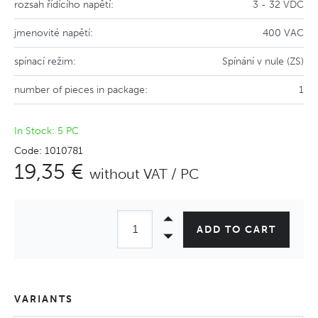
rozsah řídícího napětí:
3 - 32 VDC
jmenovité napětí:
400 VAC
spínací režim:
Spínání v nule (ZS)
number of pieces in package:
1
In Stock: 5 PC
Code: 1010781
19,35 €
without VAT / PC
ADD TO CART
VARIANTS