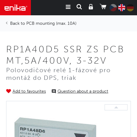
PCB mounting (max. 10A)
RP1A40D5 SSR ZS PCB
MT,5A/400V, 3-32V
Polovodičové relé 1-fázové pro
montáž do DPS, triak
Add to favourites
Question about a product