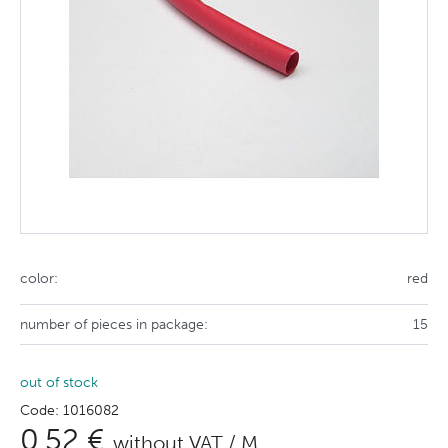
color:
red
number of pieces in package:
15
out of stock
Code: 1016082
0,52 €
without VAT / M