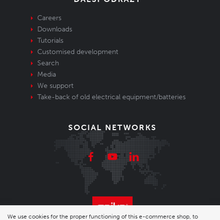
Careers
Downloads
Tutorials
Customised development
Search
Media
We support
Take-back of old electrical equipment/batteries
SOCIAL NETWORKS
We use cookies for the proper functioning of this e-commerce shop, to