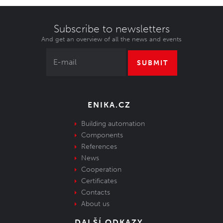
Subscribe to newsletters
And get an overview of all the news and events
SUBMIT
ENIKA.CZ
Building automation
Components
References
News
Cooperation
Certificates
Contacts
About us
DALŠÍ ODKAZY