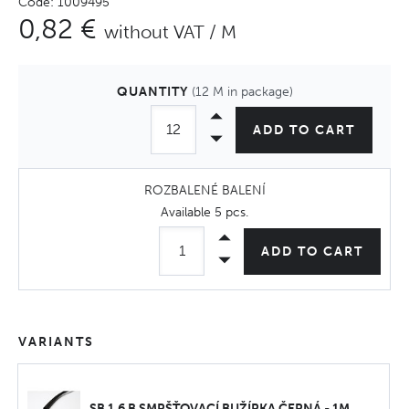
Code: 1009495
0,82 €
without VAT / M
QUANTITY
(12 M in package)
ADD TO CART
ROZBALENÉ BALENÍ
Available
5 pcs
.
ADD TO CART
VARIANTS
SB 1,6 B SMRŠŤOVACÍ BUŽÍRKA ČERNÁ - 1M