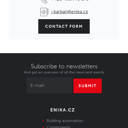
j.karban@enika.cz
CONTACT FORM
Subscribe to newsletters
And get an overview of all the news and events
SUBMIT
ENIKA.CZ
Building automation
Components