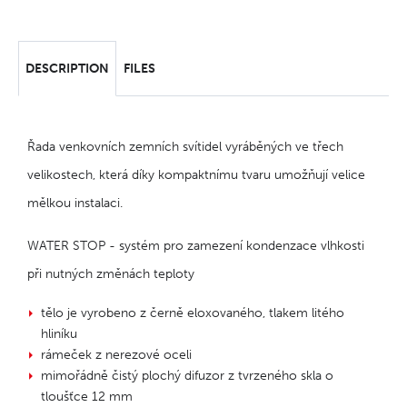
DESCRIPTION
FILES
Řada venkovních zemních svítidel vyráběných ve třech
velikostech, která díky kompaktnímu tvaru umožňují velice
mělkou instalaci.
WATER STOP - systém pro zamezení kondenzace vlhkosti
při nutných změnách teploty
tělo je vyrobeno z černě eloxovaného, tlakem litého
hliníku
rámeček z nerezové oceli
mimořádně čistý plochý difuzor z tvrzeného skla o
tloušťce 12 mm