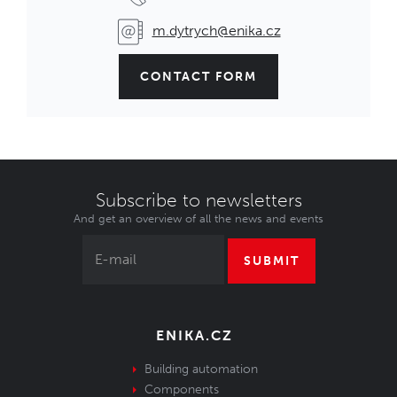
m.dytrych@enika.cz
CONTACT FORM
Subscribe to newsletters
And get an overview of all the news and events
SUBMIT
ENIKA.CZ
Building automation
Components