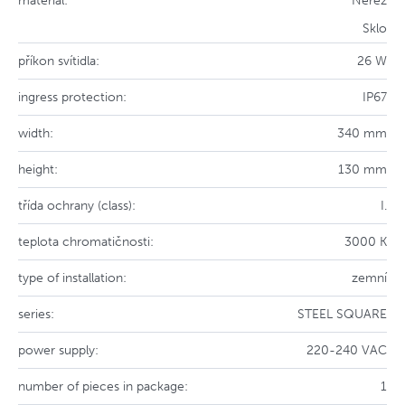
materiál:
Nerez
Sklo
příkon svítidla:
26 W
ingress protection:
IP67
width:
340 mm
height:
130 mm
třída ochrany (class):
I.
teplota chromatičnosti:
3000 K
type of installation:
zemní
series:
STEEL SQUARE
power supply:
220-240 VAC
number of pieces in package:
1