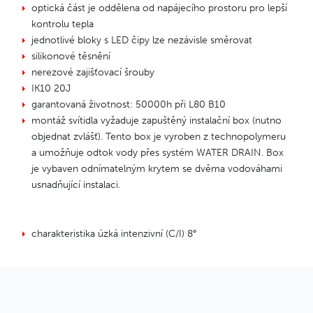
optická část je oddělena od napájecího prostoru pro lepší
kontrolu tepla
jednotlivé bloky s LED čipy lze nezávisle směrovat
silikonové těsnění
nerezové zajišťovací šrouby
IK10 20J
garantovaná životnost: 50000h při L80 B10
montáž svítidla vyžaduje zapuštěný instalační box (nutno
objednat zvlášť). Tento box je vyroben z technopolymeru
a umožňuje odtok vody přes systém WATER DRAIN. Box
je vybaven odnímatelným krytem se dvěma vodováhami
usnadňující instalaci.
charakteristika úzká intenzivní (C/I) 8°