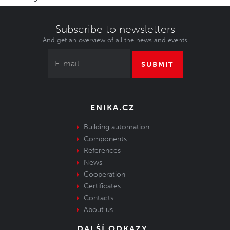
Subscribe to newsletters
And get an overview of all the news and events
SUBMIT
ENIKA.CZ
Building automation
Components
References
News
Cooperation
Certificates
Contacts
About us
DALŠÍ ODKAZY