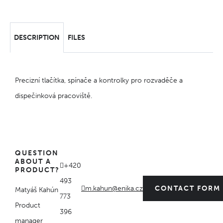
DESCRIPTION
FILES
Precizní tlačítka, spínače a kontrolky pro rozvaděče a
dispečinková pracoviště.
QUESTION
ABOUT A
+420
PRODUCT?
493
m.kahun@enika.cz
CONTACT FORM
Matyáš Kahún
773
Product
396
manager