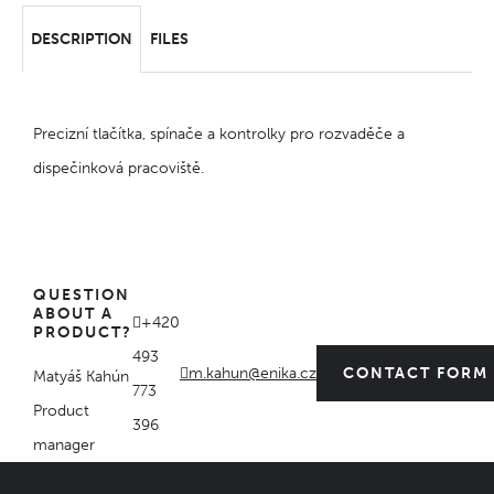
DESCRIPTION
FILES
Precizní tlačítka, spínače a kontrolky pro rozvaděče a
dispečinková pracoviště.
QUESTION
ABOUT A
+420
PRODUCT?
493
m.kahun@enika.cz
CONTACT FORM
Matyáš Kahún
773
Product
396
manager