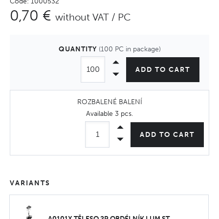
Code: 1000532
0,70 €
without VAT / PC
QUANTITY
(100 PC in package)
ADD TO CART
ROZBALENÉ BALENÍ
Available
3 pcs
.
ADD TO CART
VARIANTS
A0101X TĚLESO 2P OBDÉLNÍK LUM ST