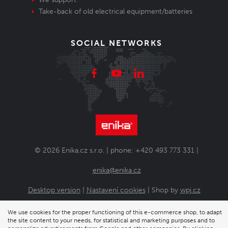
Take-back of old electrical equipment/batteries
SOCIAL NETWORKS
© 2026 Enika.cz s.r.o. | phone: +420 493 773 331 |
enika@enika.cz
Desktop version
|
Nastavení cookies
| Shop by
wpj.cz
We use cookies for the proper functioning of this e-commerce shop, to adapt
the site content to your needs, for statistical and marketing purposes and to