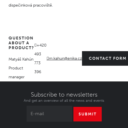
dispečinková pracoviště.
QUESTION
ABOUT A
+420
PRODUCT?
493
m.kahun@enika.cz
CONTACT FORM
Matyáš Kahún
773
Product
396
manager
Subscribe to newsletters
And get an overview of all the news and events
SUBMIT