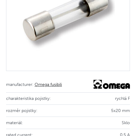
manufacturer:
Omega fusibili
charakteristika pojistky:
rychlá F
rozměr pojistky:
5x20 mm
materiál:
Sklo
rated current:
0.5 A