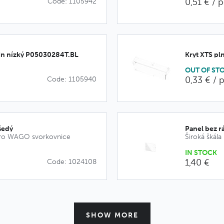
0,51 € / 
Code: 1105942
-In nízký P05030284T.BL
Kryt XTS p
OUT OF ST
0,33 € / 
Code: 1105940
šedý
Panel bez 
pro WAGO svorkovnice
IN STOCK
1,40 €
Code: 1024108
SHOW MORE