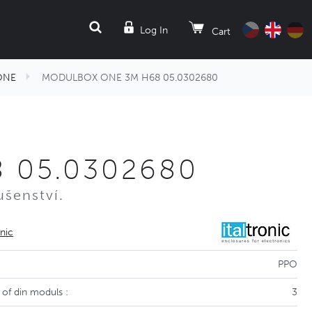
SEARCH
Log In
Cart
ONE
MODULBOX ONE 3M H68 05.0302680
 05.0302680
ušenství.
onic
PPO
of din moduls :
3