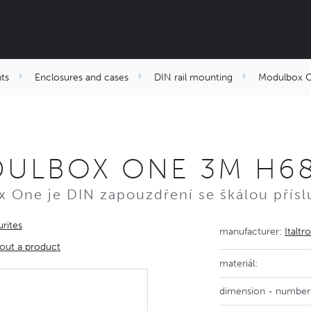
ts
Enclosures and cases
DIN rail mounting
Modulbox 
ULBOX ONE 3M H68
 One je DIN zapouzdření se škálou přísl
rites
manufacturer:
Italtr
out a product
materiál:
dimension - number 