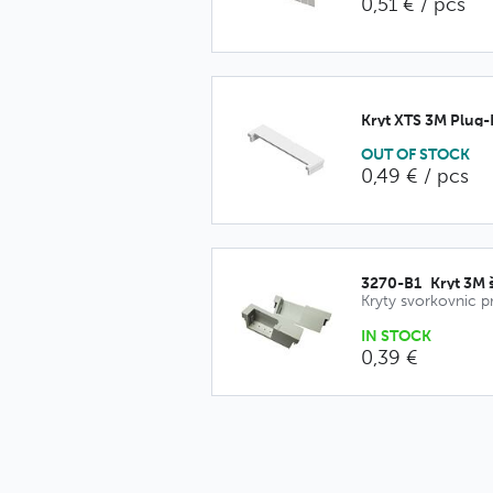
0,51 € / pcs
Kryt XTS 3M Plug
OUT OF STOCK
0,49 € / pcs
3270-B1_Kryt 3M 
Kryty svorkovnic 
IN STOCK
0,39 €