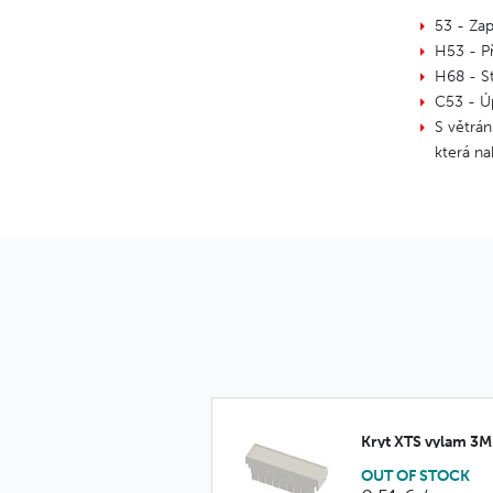
53 - Zap
H53 - Př
H68 - St
C53 - Úp
S větrá
která na
Kryt XTS vylam 3
OUT OF STOCK