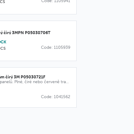
pcs
Code: 1105941
lný čirý 3MPN P05030706T
OCK
pcs
Code: 1105939
rám čirý 3M P05030721F
Široká škála panelů. Plné, čiré nebo červeně transparentní.
Code: 1041562