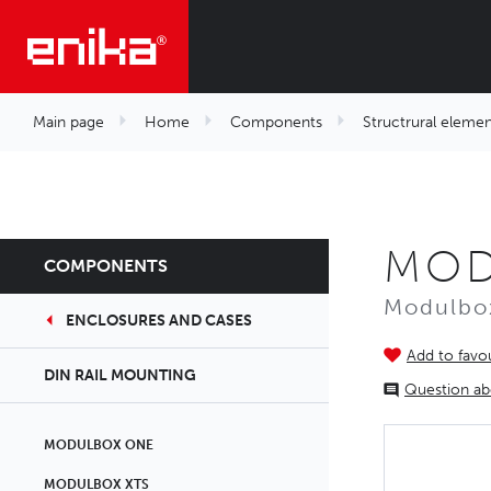
Main page
Home
Components
Structrural elemen
MOD
COMPONENTS
Modulbox
ENCLOSURES AND CASES
Add to favou
DIN RAIL MOUNTING
Question ab
MODULBOX ONE
MODULBOX XTS