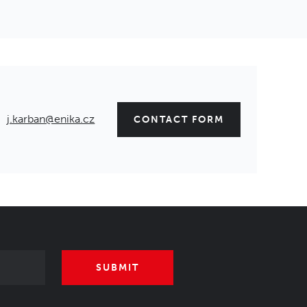
ylam 3MP05P/9P P05030203T.BL
 různých druhů krytů svorkovnic.
Code: 1031573
j.karban@enika.cz
CONTACT FORM
bez rám 3M P05030201F.BL
Široká škála panelů. Plné, čiré nebo červeně transparentní.
Code: 1024545
5,08 15pin x 40ks P05000003E
slušenství Modulboxů
SUBMIT
Code: 1008427