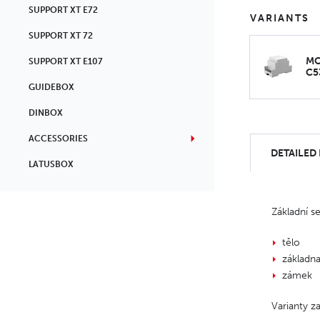
SUPPORT XT E72
VARIANTS
SUPPORT XT 72
MO
SUPPORT XT E107
C5
GUIDEBOX
DINBOX
ACCESSORIES
DETAILED
LATUSBOX
Základní se
tělo
základn
zámek
Varianty z