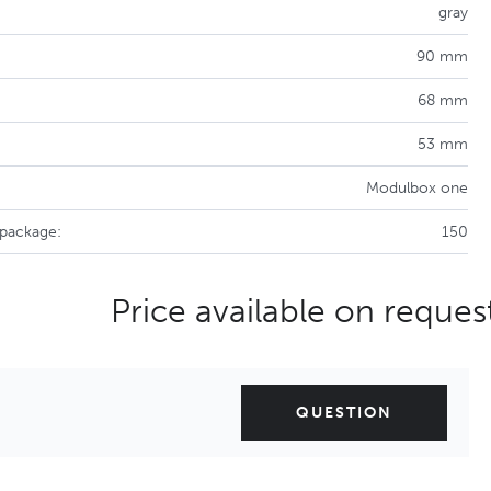
gray
90 mm
68 mm
53 mm
Modulbox one
 package:
150
Price available on reques
QUESTION