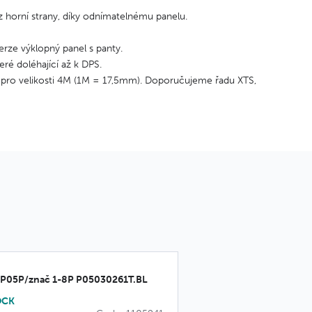
z horní strany, díky odnímatelnému panelu.
erze výklopný panel s panty.
ré doléhající až k DPS.
e pro velikosti 4M (1M = 17,5mm). Doporučujeme řadu XTS,
MP05P/znač 1-8P P05030261T.BL
OCK