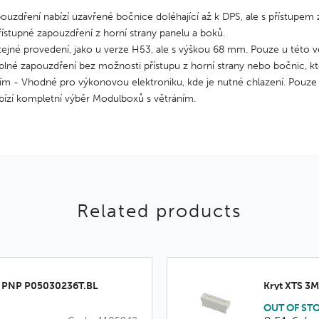
ouzdření nabízí uzavřené bočnice doléhající až k DPS, ale s přístupem 
ístupné zapouzdření z horní strany panelu a boků.
ejné provedení, jako u verze H53, ale s výškou 68 mm. Pouze u této v
lné zapouzdření bez možnosti přístupu z horní strany nebo bočnic, kte
ním - Vhodné pro výkonovou elektroniku, kde je nutné chlazení. Pouz
bízí kompletní výběr Modulboxů s větráním.
Related products
M PNP P05030236T.BL
Kryt XTS 3
OUT OF ST