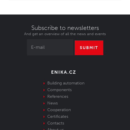
Subscribe to newsletters
And get an overview of all the news and events
SUBMIT
ENIKA.CZ
Building automation
Components
References
News
Cooperation
Certificates
Contacts
About us