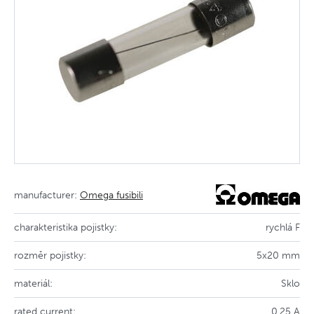
manufacturer:
Omega fusibili
charakteristika pojistky:
rychlá F
rozměr pojistky:
5x20 mm
materiál:
Sklo
rated current:
0.25 A