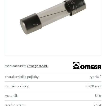
manufacturer:
Omega fusibili
charakteristika pojistky:
rychlá F
rozměr pojistky:
5x20 mm
materiál:
Sklo
rated current:
2.5 A