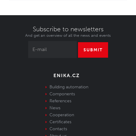
Subscribe to newsletters
And get an overview of all the news and events
SUBMIT
ENIKA.CZ
Building automation
Components
References
News
Cooperation
Certificates
Contacts
About us