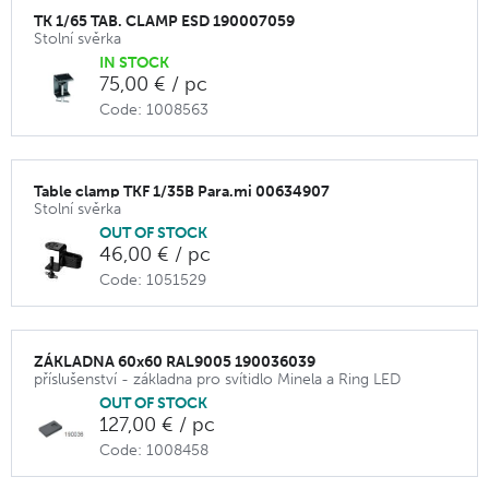
TK 1/65 TAB. CLAMP ESD 190007059
Stolní svěrka
IN STOCK
75,00 € / pc
Code: 1008563
Table clamp TKF 1/35B Para.mi 00634907
Stolní svěrka
OUT OF STOCK
46,00 € / pc
Code: 1051529
ZÁKLADNA 60x60 RAL9005 190036039
příslušenství - základna pro svítidlo Minela a Ring LED
OUT OF STOCK
127,00 € / pc
Code: 1008458