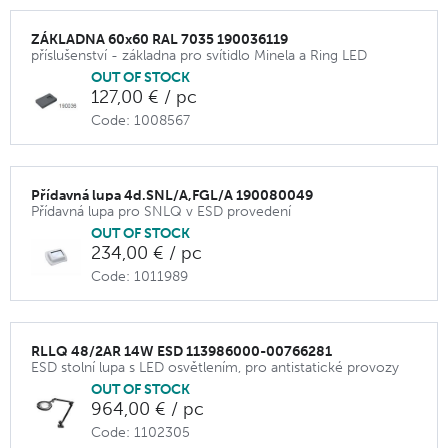
ZÁKLADNA 60x60 RAL 7035 190036119
příslušenství - základna pro svítidlo Minela a Ring LED
OUT OF STOCK
127,00 € / pc
Code: 1008567
Přídavná lupa 4d.SNL/A,FGL/A 190080049
Přídavná lupa pro SNLQ v ESD provedení
OUT OF STOCK
234,00 € / pc
Code: 1011989
RLLQ 48/2AR 14W ESD 113986000-00766281
ESD stolní lupa s LED osvětlením, pro antistatické provozy
OUT OF STOCK
964,00 € / pc
Code: 1102305