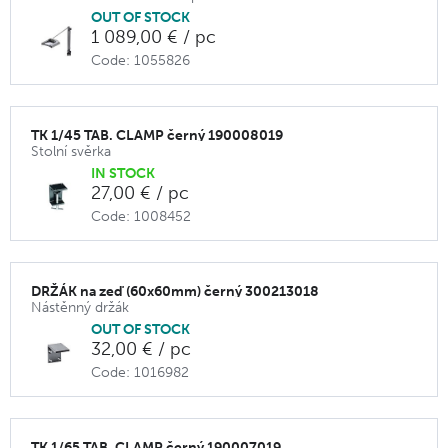
OUT OF STOCK
1 089,00 € / pc
Code: 1055826
TK 1/45 TAB. CLAMP černý 190008019
Stolní svěrka
IN STOCK
27,00 € / pc
Code: 1008452
DRŽÁK na zeď (60x60mm) černý 300213018
Nástěnný držák
OUT OF STOCK
32,00 € / pc
Code: 1016982
TK 1/65 TAB. CLAMP černý 190007019