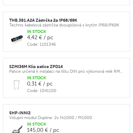
THB.381.A2A Zástrčka 2p IP68/69K
Techno kabelová zástrčka dvoupólová s krytím IP68/IP69K
IN STOCK
4,42 € / pc
Code: 1101346
SZMI36M Klip patice ZPD14
Patice určená k instalaci na lištu DIN pro výkonová relé RMIA.
IN STOCK
0,31 € / pc
Code: 1041100
SHP-INNI2
Vstupní modul Dupline: 2x Ni1000 / Pt1000.
IN STOCK
145,00 € / pc