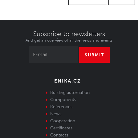
Subscribe to newsletters
And get an overview of all the news and events
SUBMIT
ENIKA.CZ
Building automation
Components
References
News
Cooperation
Certificates
Contacts