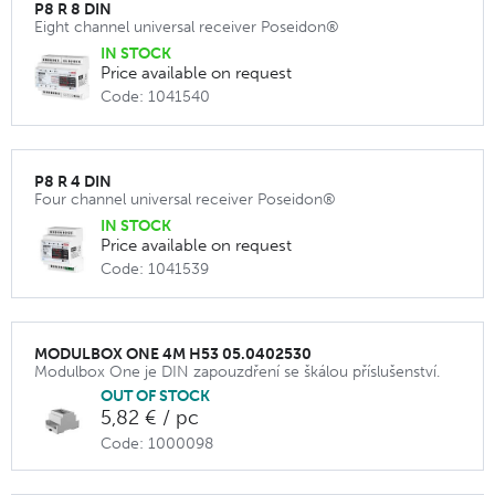
P8 R 8 DIN
Eight channel universal receiver Poseidon®
IN STOCK
Price available on request
Code: 1041540
P8 R 4 DIN
Four channel universal receiver Poseidon®
IN STOCK
Price available on request
Code: 1041539
MODULBOX ONE 4M H53 05.0402530
Modulbox One je DIN zapouzdření se škálou příslušenství.
OUT OF STOCK
5,82 € / pc
Code: 1000098